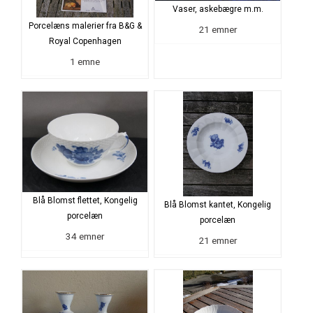
Vaser, askebægre m.m.
Porcelæns malerier fra B&G &
21 emner
Royal Copenhagen
1 emne
Blå Blomst flettet, Kongelig
Blå Blomst kantet, Kongelig
porcelæn
porcelæn
34 emner
21 emner