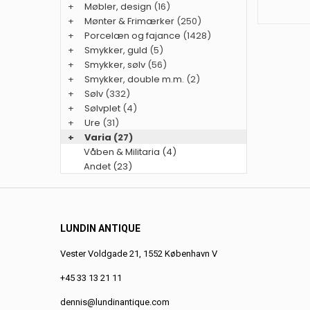
+
Møbler, design
(16)
+
Mønter & Frimærker
(250)
+
Porcelæn og fajance
(1428)
+
Smykker, guld
(5)
+
Smykker, sølv
(56)
+
Smykker, double m.m.
(2)
+
Sølv
(332)
+
Sølvplet
(4)
+
Ure
(31)
+
Varia
(27)
Våben & Militaria (4)
Andet (23)
LUNDIN ANTIQUE
Vester Voldgade 21, 1552 København V
+45 33 13 21 11
dennis@lundinantique.com