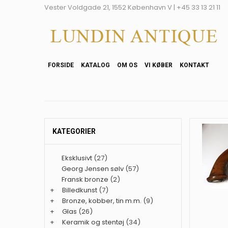
Vester Voldgade 21, 1552 København V | +45 33 13 21 11
FORSIDE
KATALOG
OM OS
VI KØBER
KONTAKT
KATEGORIER
Eksklusivt
(27)
Georg Jensen sølv
(57)
Fransk bronze
(2)
+
Billedkunst
(7)
+
Bronze, kobber, tin m.m.
(9)
+
Glas
(26)
+
Keramik og stentøj
(34)