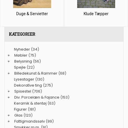
Duge & Servietter
Klude Tæpper
KATEGORIER
Nyheder
(34)
+
Møbler
(75)
+
Belysning
(56)
Spejle
(22)
+
Billedekunst & Rammer
(68)
Lysestager
(130)
Dekorative ting
(275)
+
Spisestel
(706)
+
Div. Porcelæn & Fajance
(153)
Keramik & stentøj
(63)
Figurer
(181)
+
Glas
(123)
+
Fattigmandssølv
(99)
Smykker m.m.
(91)