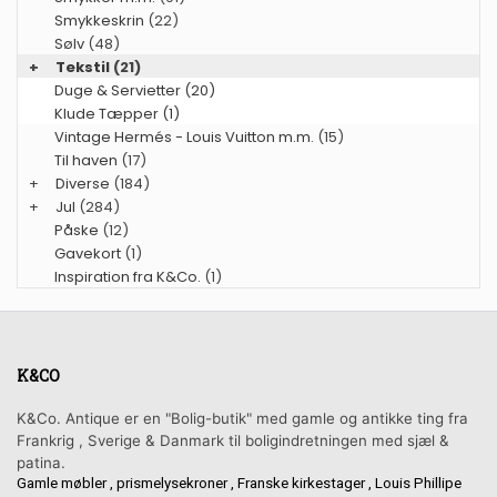
Smykkeskrin
(22)
Sølv
(48)
+
Tekstil
(21)
Duge & Servietter (20)
Klude Tæpper (1)
Vintage Hermés - Louis Vuitton m.m.
(15)
Til haven
(17)
+
Diverse
(184)
+
Jul
(284)
Påske
(12)
Gavekort
(1)
Inspiration fra K&Co.
(1)
K&CO
K&Co. Antique er en "Bolig-butik" med gamle og antikke ting fra
Frankrig , Sverige & Danmark til boligindretningen med sjæl &
patina.
Gamle møbler , prismelysekroner , Franske kirkestager , Louis Phillipe