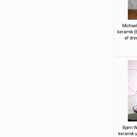
Michael
keramik (
af dre
Bjørn Wi
keramik u