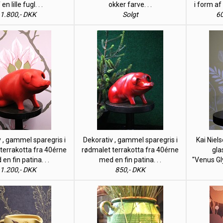
 en lille fugl. . .
okker farve. . .
i form af
1.800,- DKK
Solgt
60
 , gammel sparegris i
Dekorativ , gammel sparegris i
Kai Niel
terrakotta fra 40érne
rødmalet terrakotta fra 40érne
gla
en fin patina. . .
med en fin patina. . .
"Venus Gly
1.200,- DKK
850,- DKK