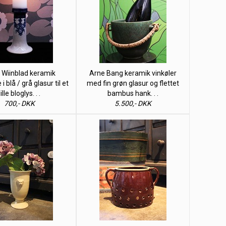
 Wiinblad keramik
Arne Bang keramik vinkøler
i blå / grå glasur til et
med fin grøn glasur og flettet
lille bloglys. . .
bambus hank. . .
700,- DKK
5.500,- DKK