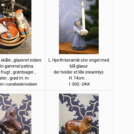
skåle , glaseret indeni
L. Hjorth keramik stor engel med
in gammel patina.
blå glasur
l frugt , grøntsager ,
der holder et lille stearinlys.
ater , grød m. m.
H: 14cm. . .
en i varebeskrivelsen
1.500,- DKK