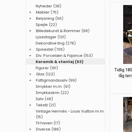
Nyheder
(38)
+
Møbler
(75)
+
Belysning
(56)
Spejle
(22)
+
Billedekunst & Rammer
(68)
Lysestager
(131)
Dekorative ting
(278)
+
Spisestel
(706)
+
Div. Porcelæn & Fajance
(153)
Keramik & stentøj
(63)
Figurer
(181)
Tidlig 18
+
Glas
(123)
låg terr
+
Fattigmandssølv
(99)
Smykker m.m.
(91)
Smykkeskrin
(22)
Sølv
(48)
+
Tekstil
(21)
Vintage Hermés - Louis Vuitton m.m.
(15)
Til haven
(17)
+
Diverse
(186)