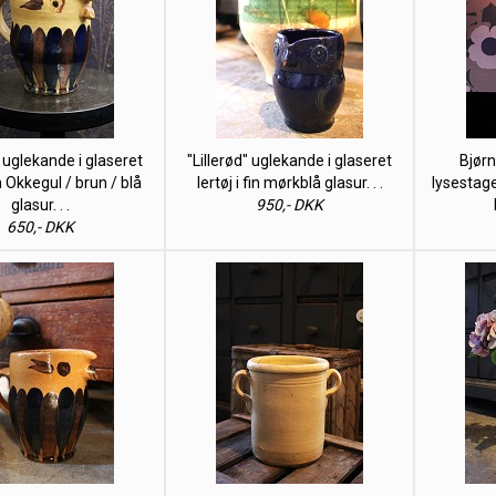
" uglekande i glaseret
"Lillerød" uglekande i glaseret
Bjørn
fin Okkegul / brun / blå
lertøj i fin mørkblå glasur. . .
lysestage 
glasur. . .
950,- DKK
650,- DKK