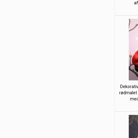
af
Dekorativ
rødmalet 
med 