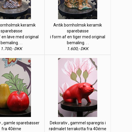
bornholmsk keramik
Antik bornholmsk keramik
sparebøsse
sparebøsse
f en løve med original
i form af en tiger med original
bemaling. . .
bemaling. . .
1.700,- DKK
1.600,- DKK
v , gamle sparebøsser
Dekorativ , gammel sparegris i
fra 40érne
rødmalet terrakotta fra 40érne