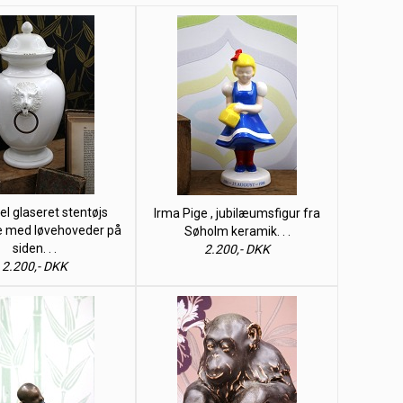
 glaseret stentøjs
Irma Pige , jubilæumsfigur fra
e med løvehoveder på
Søholm keramik. . .
siden. . .
2.200,- DKK
2.200,- DKK