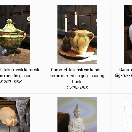
Gammel
00 tals fransk keramik
Gammel italiensk vin kande i
lågkrukk
in med fin glasur. . .
keramik med fin gul glasur og
3.200,- DKK
hank.
1.200,- DKK