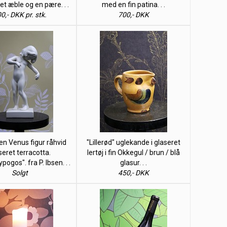
 et æble og en pære. . .
med en fin patina. . .
0,- DKK pr. stk.
700,- DKK
sen Venus figur råhvid
"Lillerød" uglekande i glaseret
seret terracotta.
lertøj i fin Okkegul / brun / blå
pogos". fra P. Ibsen. . .
glasur. . .
Solgt
450,- DKK