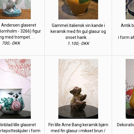
 Andersen glaseret
Gammel italiensk vin kande i
Antik 
Bornholm - 3266) figur
keramik med fin gul glasur og
ng med trompet. . .
snoet hank. . .
i form a
700,- DKK
1.100,- DKK
inblad lille glaseret
Fin lille Arne Bang keramik bjørn
Dekorati
rtepotteskjuler i form
med fin glasur i mikset brun /