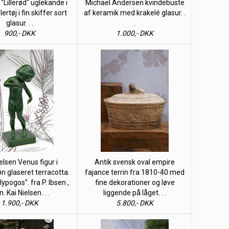
Lillerød" uglekande i
Michael Andersen kvindebuste
lertøj i fin skiffer sort
af keramik med krakelé glasur. .
glasur. . .
.
900,- DKK
1.000,- DKK
elsen Venus figur i
Antik svensk oval empire
 glaseret terracotta.
fajance terrin fra 1810-40 med
ypogos". fra P. Ibsen ,
fine dekorationer og løve
n. Kai Nielsen. . .
liggende på låget. . .
1.900,- DKK
5.800,- DKK