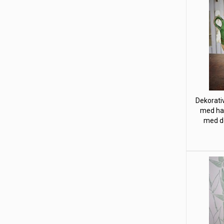
Dekorativ
med han
med del