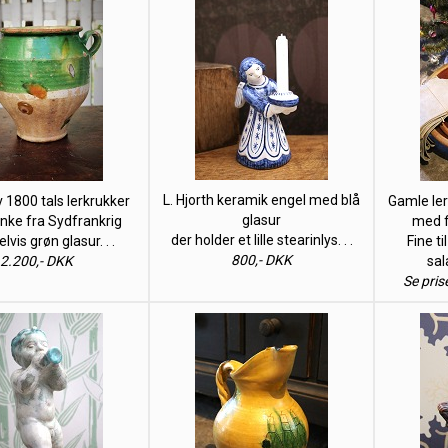
L. Hjorth keramik engel med blå
 1800 tals lerkrukker
Gamle ler 
glasur
ke fra Sydfrankrig
med f
der holder et lille stearinlys. . .
vis grøn glasur. . .
Fine ti
800,- DKK
2.200,- DKK
sal
Se pris