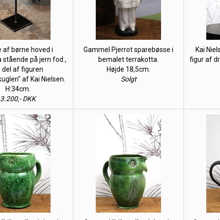
 af børne hoved i
Gammel Pjerrot sparebøsse i
Kai Nie
 stående på jern fod ,
bemalet terrakotta.
figur af dr
 del af figuren
Højde 18,5cm.
kuglen" af Kai Nielsen.
Solgt
H:34cm.
3.200,- DKK