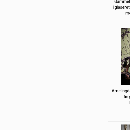
Gammel "
i glaseret
me
Arne Ing
fin 