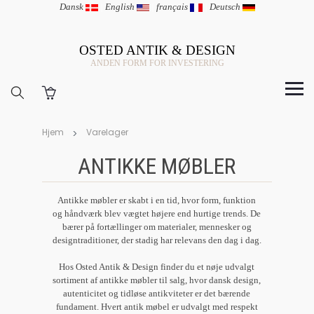
Dansk
|
English
|
français
|
Deutsch
OSTED ANTIK & DESIGN
ANDEN FORM FOR INVESTERING
Hjem
Varelager
ANTIKKE MØBLER
Antikke møbler er skabt i en tid, hvor form, funktion
og håndværk blev vægtet højere end hurtige trends. De
bærer på fortællinger om materialer, mennesker og
designtraditioner, der stadig har relevans den dag i dag.
Hos Osted Antik & Design finder du et nøje udvalgt
sortiment af antikke møbler til salg, hvor dansk design,
autenticitet og tidløse antikviteter er det bærende
fundament. Hvert antik møbel er udvalgt med respekt