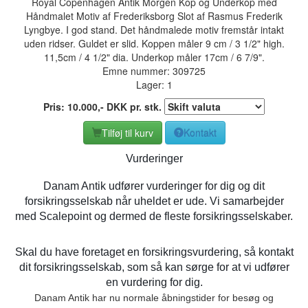
Royal Copenhagen Antik Morgen Kop og Underkop med
Håndmalet Motiv af Frederiksborg Slot af Rasmus Frederik
Lyngbye. I god stand. Det håndmalede motiv fremstår intakt
uden ridser. Guldet er slid. Koppen måler 9 cm / 3 1/2" high.
11,5cm / 4 1/2" dia. Underkop måler 17cm / 6 7/9".
Emne nummer:
309725
Lager: 1
Pris:
10.000
,-
DKK
pr. stk.
Tilføj til kurv
Kontakt
Vurderinger
Danam Antik udfører vurderinger for dig og dit
forsikringsselskab når uheldet er ude. Vi samarbejder
med Scalepoint og dermed de fleste forsikringsselskaber.
Skal du have foretaget en forsikringsvurdering, så kontakt
dit forsikringsselskab, som så kan sørge for at vi udfører
en vurdering for dig.
Danam Antik har nu normale åbningstider for besøg og