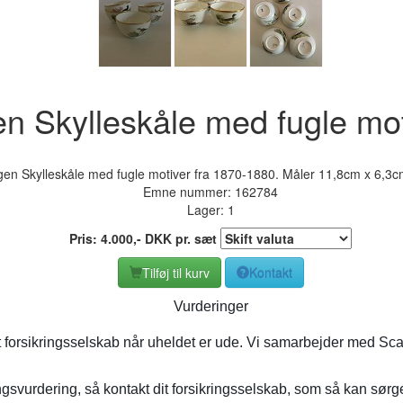
 Skylleskåle med fugle mot
n Skylleskåle med fugle motiver fra 1870-1880. Måler 11,8cm x 6,3cm
Emne nummer:
162784
Lager: 1
Pris:
4.000
,-
DKK
pr. sæt
Tilføj til kurv
Kontakt
Vurderinger
t forsikringsselskab når uheldet er ude. Vi samarbejder med Sca
gsvurdering, så kontakt dit forsikringsselskab, som så kan sørge 