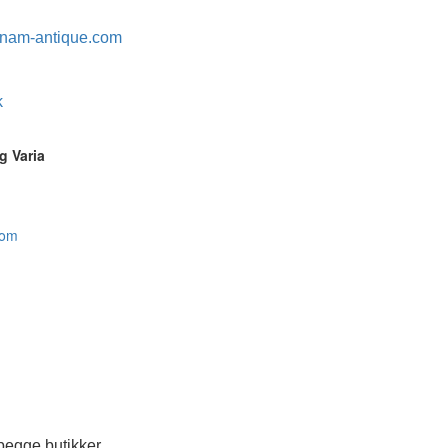
nam-antique.com
k
g Varia
com
egge butikker.