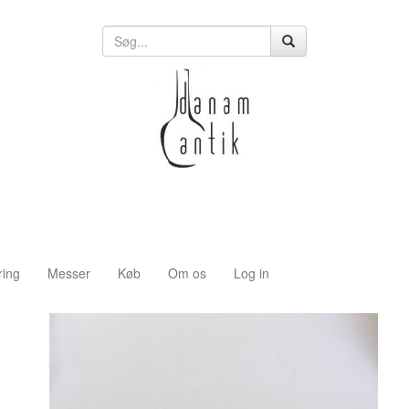
ring
Messer
Køb
Om os
Log in