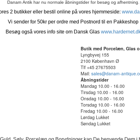
Danam Antik har nu normale åbningstider for besøg og afhentning.
res 2 butikker eller bestil online på vores hjemmeside:
www.da
Vi sender for 50kr per ordre med Postnord til en Pakkeshop
Besøg også vores info site om Dansk Glas
www.hardernet.d
Butik med Porcelæn, Glas o
Lyngbyvej 155
2100 København Ø
Tlf +45 27675503
Mail:
sales@danam-antique.
Åbningstider
Mandag 10.00 - 16.00
Tirsdag 10.00 - 16.00
Onsdag 10.00 - 16.00
Torsdag 10.00 - 16.00
Fredag 10.00 - 16.00
Lørdag Lukket
Søndag Lukket
 Guld, Sølv, Porcelæn og Borydninger kan De henvende Dem i b